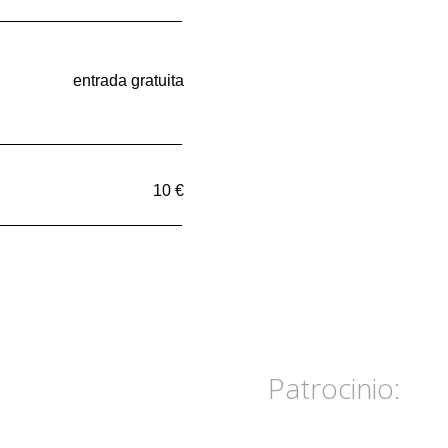
_____________________
entrada gratuita
_____________________
10 €
_____________________
Patrocinio: