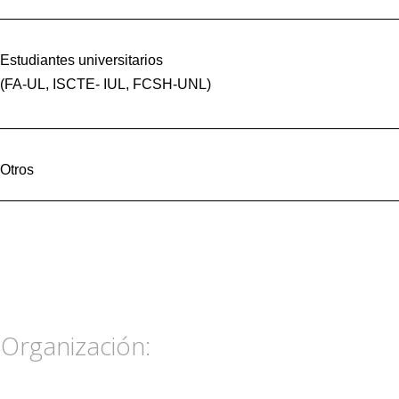
_________________________________________________
Estudiantes universitarios
(FA-UL, ISCTE- IUL, FCSH-UNL)
_________________________________________________
Otros
_________________________________________________
Organización
: